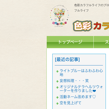
色彩カラフルライフのブロ
フルライフ
トップページ
ス
[最近の記事]
ライトブルーはふわふわ心
地
妄想料理・・・笑
オリジナルテラヘルツウォ
ーターを作りました❤️
活動ネーム改めます♡
空を見上げて