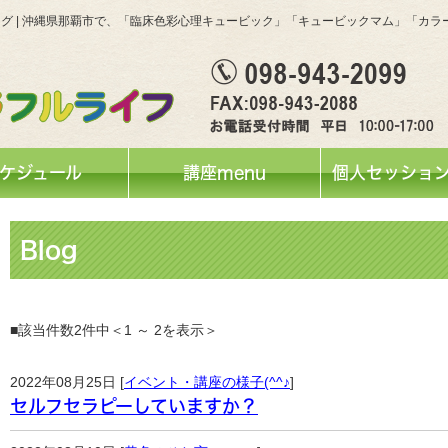
グ | 沖縄県那覇市で、「臨床色彩心理キュービック」「キュービックマム」「カ
ケジュール
講座menu
個人セッション
Blog
■該当件数2件中＜1 ～ 2を表示＞
2022年08月25日 [
イベント・講座の様子(^^♪
]
セルフセラピーしていますか？